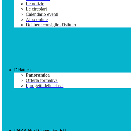
Le notizie
Le circolari
Calendario eventi
Albo online
Delibere consiglio d'istituto
Didattica
Panoramica
Offerta formativa
I progetti delle classi
PNRR Next Generation EU