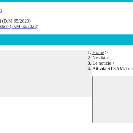
m
li (D.M 65/2023)
lastico (D.M 66/2023)
Home
>
Novità
>
Le notizie
>
Attività STEAM: l'eli