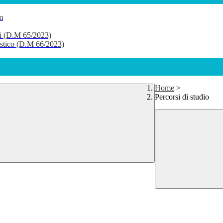
m
li (D.M 65/2023)
lastico (D.M 66/2023)
Home
>
Percorsi di studio