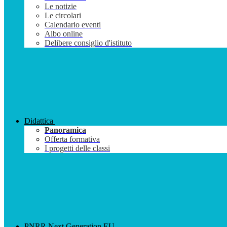
Le notizie
Le circolari
Calendario eventi
Albo online
Delibere consiglio d'istituto
Didattica
Panoramica
Offerta formativa
I progetti delle classi
PNRR Next Generation EU