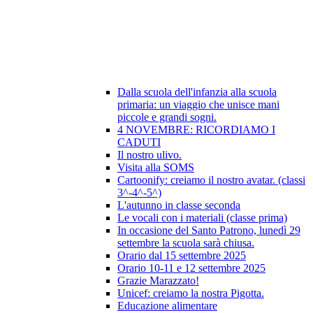
Dalla scuola dell'infanzia alla scuola
primaria: un viaggio che unisce mani
piccole e grandi sogni.
4 NOVEMBRE: RICORDIAMO I
CADUTI
Il nostro ulivo.
Visita alla SOMS
Cartoonify: creiamo il nostro avatar. (classi
3^-4^-5^)
L'autunno in classe seconda
Le vocali con i materiali (classe prima)
In occasione del Santo Patrono, lunedì 29
settembre la scuola sarà chiusa.
Orario dal 15 settembre 2025
Orario 10-11 e 12 settembre 2025
Grazie Marazzato!
Unicef: creiamo la nostra Pigotta.
Educazione alimentare