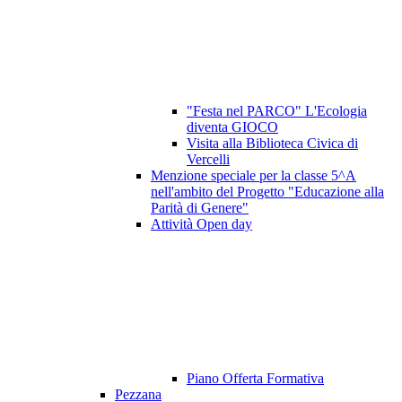
"Festa nel PARCO" L'Ecologia
diventa GIOCO
Visita alla Biblioteca Civica di
Vercelli
Menzione speciale per la classe 5^A
nell'ambito del Progetto "Educazione alla
Parità di Genere"
Attività Open day
Piano Offerta Formativa
Pezzana