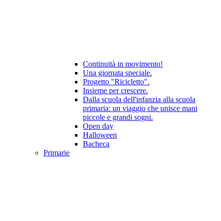
Continuità in movimento!
Una giornata speciale.
Progetto "Ricicletto".
Insieme per crescere.
Dalla scuola dell'infanzia alla scuola
primaria: un viaggio che unisce mani
piccole e grandi sogni.
Open day
Halloween
Bacheca
Primarie