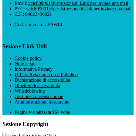
Email:
vcic809001@istruzione.it
Link per inviare una mail
PEC:
vcic809001@pec.istruzione.it
Link per inviare una mail
C.F.: 94023430021
Cod. Univoco: UFSW0J
Sezione Link Utili
Cookie policy
Note legali
Informativa Privacy
Ufficio Relazioni con il Pubblico
Dichiarazione di accessibilità
Obiettivi di accessibilità
Whistleblowing
Gestione consensi cookie
Amministrazione trasparente
Pagina visualizzata
964
volte
Sezione Copyright