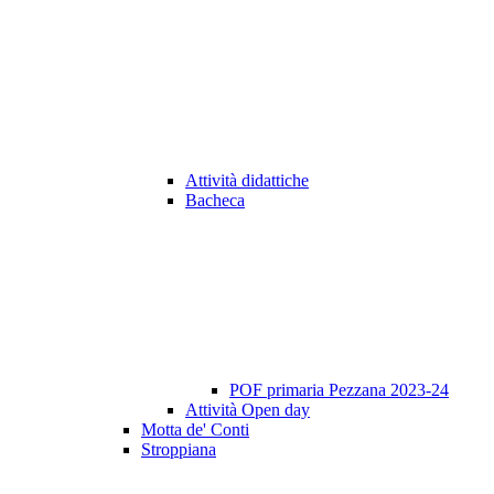
Attività didattiche
Bacheca
POF primaria Pezzana 2023-24
Attività Open day
Motta de' Conti
Stroppiana