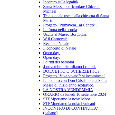
Incontro sulla legalità
Santa Messa per ricordare Chicco e
Michael
Tradizionale uscita alla chiesetta di Santa
Maria
Progetto "Primavera...al Centro".
La frutta nella scuola
Uscita al Museo Borgogna
W il Carnevale
Recita di Natale
Il concerto di Natale
Open day.
Open day.
I diritti dei bambini
4 novembre: ricordiamo i caduti.
DOLCETTO O SCHERZETTO?
Progetto "Viva vivaio": si incomincia!
L'incontro con Don Cristiano e la Santa
Messa di inizio anno scolastico.
LA NOSTRA VENDEMMIA
ORARIO da lunedì 16 settembre 2024
STEMperiamo la noia: Mbot
STEMperiamo la noia: i vulcani
INCONTRO DI CONTINUITA'
(italiano)