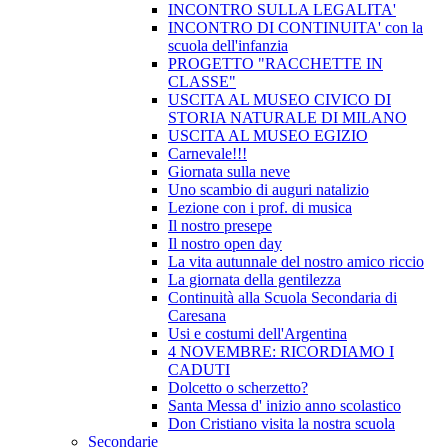
INCONTRO SULLA LEGALITA'
INCONTRO DI CONTINUITA' con la
scuola dell'infanzia
PROGETTO "RACCHETTE IN
CLASSE"
USCITA AL MUSEO CIVICO DI
STORIA NATURALE DI MILANO
USCITA AL MUSEO EGIZIO
Carnevale!!!
Giornata sulla neve
Uno scambio di auguri natalizio
Lezione con i prof. di musica
Il nostro presepe
Il nostro open day
La vita autunnale del nostro amico riccio
La giornata della gentilezza
Continuità alla Scuola Secondaria di
Caresana
Usi e costumi dell'Argentina
4 NOVEMBRE: RICORDIAMO I
CADUTI
Dolcetto o scherzetto?
Santa Messa d' inizio anno scolastico
Don Cristiano visita la nostra scuola
Secondarie