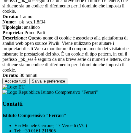
prefisso _pk_id è seguito da una breve serie di numeri e lettere, che
si ritiene sia un codice di riferimento per il dominio che imposta il
cookie.
Durata:
1 anno
Nome:
_pk_ses.1.8f34
Tipologia:
analitico
Proprieta:
Prime Parti
Descrizione:
Questo nome di cookie è associato alla piattaforma di
analisi web open source Piwik. Viene utilizzato per aiutare i
proprietari di siti Web a monitorare il comportamento dei visitatori e
misurare le prestazioni del sito. È un cookie di tipo pattern, in cui il
prefisso _pk_ses è seguito da una breve serie di numeri e lettere, che
si ritiene sia un codice di riferimento per il dominio che imposta il
cookie.
Durata:
30 minuti
Accetta tutti
Salva le preferenze
Istituto Comprensivo "Ferrari"
Contatti
Istituto Comprensivo "Ferrari"
Via Michele Cerrone, 17 Vercelli (VC)
Tel:
+39 0161 211805