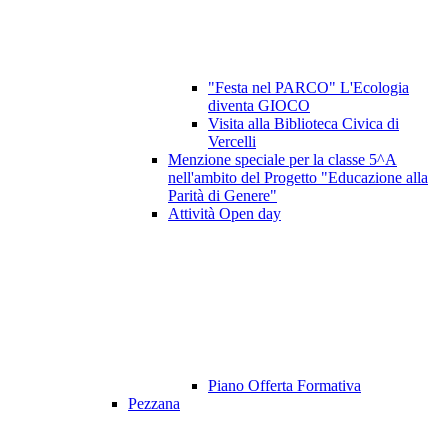
"Festa nel PARCO" L'Ecologia
diventa GIOCO
Visita alla Biblioteca Civica di
Vercelli
Menzione speciale per la classe 5^A
nell'ambito del Progetto "Educazione alla
Parità di Genere"
Attività Open day
Piano Offerta Formativa
Pezzana