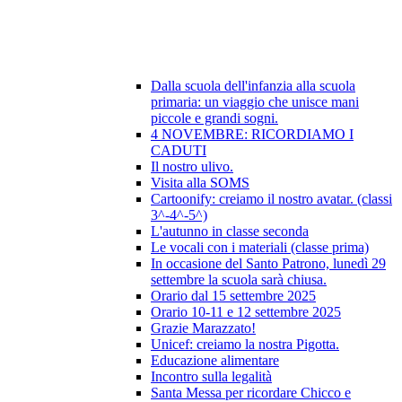
Dalla scuola dell'infanzia alla scuola
primaria: un viaggio che unisce mani
piccole e grandi sogni.
4 NOVEMBRE: RICORDIAMO I
CADUTI
Il nostro ulivo.
Visita alla SOMS
Cartoonify: creiamo il nostro avatar. (classi
3^-4^-5^)
L'autunno in classe seconda
Le vocali con i materiali (classe prima)
In occasione del Santo Patrono, lunedì 29
settembre la scuola sarà chiusa.
Orario dal 15 settembre 2025
Orario 10-11 e 12 settembre 2025
Grazie Marazzato!
Unicef: creiamo la nostra Pigotta.
Educazione alimentare
Incontro sulla legalità
Santa Messa per ricordare Chicco e