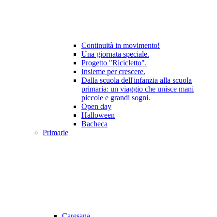
Continuità in movimento!
Una giornata speciale.
Progetto "Ricicletto".
Insieme per crescere.
Dalla scuola dell'infanzia alla scuola
primaria: un viaggio che unisce mani
piccole e grandi sogni.
Open day
Halloween
Bacheca
Primarie
Caresana