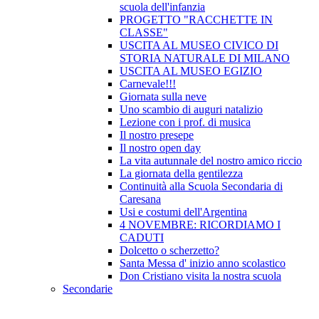
scuola dell'infanzia
PROGETTO "RACCHETTE IN
CLASSE"
USCITA AL MUSEO CIVICO DI
STORIA NATURALE DI MILANO
USCITA AL MUSEO EGIZIO
Carnevale!!!
Giornata sulla neve
Uno scambio di auguri natalizio
Lezione con i prof. di musica
Il nostro presepe
Il nostro open day
La vita autunnale del nostro amico riccio
La giornata della gentilezza
Continuità alla Scuola Secondaria di
Caresana
Usi e costumi dell'Argentina
4 NOVEMBRE: RICORDIAMO I
CADUTI
Dolcetto o scherzetto?
Santa Messa d' inizio anno scolastico
Don Cristiano visita la nostra scuola
Secondarie