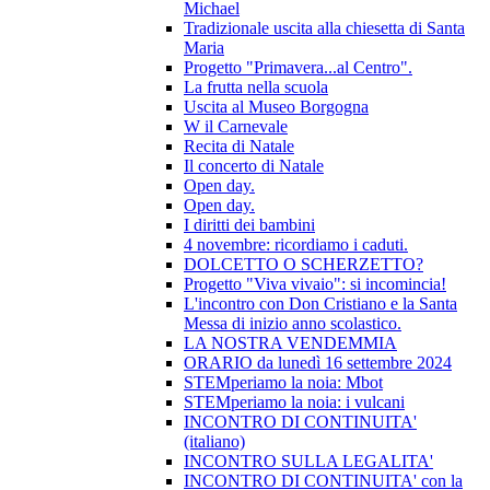
Michael
Tradizionale uscita alla chiesetta di Santa
Maria
Progetto "Primavera...al Centro".
La frutta nella scuola
Uscita al Museo Borgogna
W il Carnevale
Recita di Natale
Il concerto di Natale
Open day.
Open day.
I diritti dei bambini
4 novembre: ricordiamo i caduti.
DOLCETTO O SCHERZETTO?
Progetto "Viva vivaio": si incomincia!
L'incontro con Don Cristiano e la Santa
Messa di inizio anno scolastico.
LA NOSTRA VENDEMMIA
ORARIO da lunedì 16 settembre 2024
STEMperiamo la noia: Mbot
STEMperiamo la noia: i vulcani
INCONTRO DI CONTINUITA'
(italiano)
INCONTRO SULLA LEGALITA'
INCONTRO DI CONTINUITA' con la