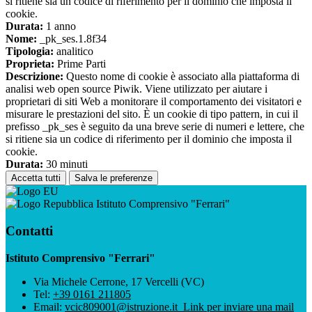
si ritiene sia un codice di riferimento per il dominio che imposta il
cookie.
Durata:
1 anno
Nome:
_pk_ses.1.8f34
Tipologia:
analitico
Proprieta:
Prime Parti
Descrizione:
Questo nome di cookie è associato alla piattaforma di
analisi web open source Piwik. Viene utilizzato per aiutare i
proprietari di siti Web a monitorare il comportamento dei visitatori e
misurare le prestazioni del sito. È un cookie di tipo pattern, in cui il
prefisso _pk_ses è seguito da una breve serie di numeri e lettere, che
si ritiene sia un codice di riferimento per il dominio che imposta il
cookie.
Durata:
30 minuti
Accetta tutti
Salva le preferenze
Istituto Comprensivo "Ferrari"
Contatti
Istituto Comprensivo "Ferrari"
Via Michele Cerrone, 17 Vercelli (VC)
Tel:
+39 0161 211805
Email:
vcic809001@istruzione.it
Link per inviare una mail