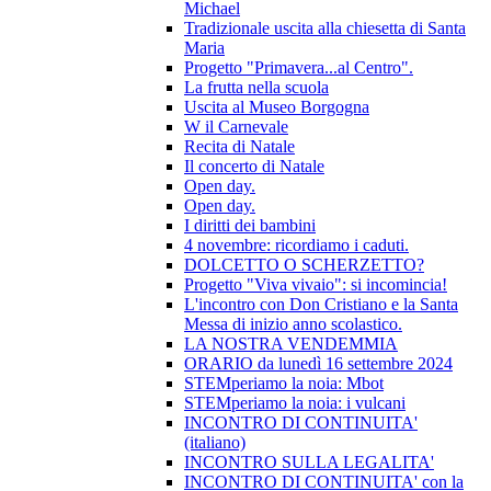
Michael
Tradizionale uscita alla chiesetta di Santa
Maria
Progetto "Primavera...al Centro".
La frutta nella scuola
Uscita al Museo Borgogna
W il Carnevale
Recita di Natale
Il concerto di Natale
Open day.
Open day.
I diritti dei bambini
4 novembre: ricordiamo i caduti.
DOLCETTO O SCHERZETTO?
Progetto "Viva vivaio": si incomincia!
L'incontro con Don Cristiano e la Santa
Messa di inizio anno scolastico.
LA NOSTRA VENDEMMIA
ORARIO da lunedì 16 settembre 2024
STEMperiamo la noia: Mbot
STEMperiamo la noia: i vulcani
INCONTRO DI CONTINUITA'
(italiano)
INCONTRO SULLA LEGALITA'
INCONTRO DI CONTINUITA' con la