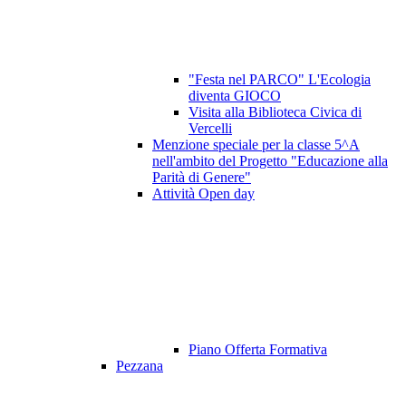
"Festa nel PARCO" L'Ecologia
diventa GIOCO
Visita alla Biblioteca Civica di
Vercelli
Menzione speciale per la classe 5^A
nell'ambito del Progetto "Educazione alla
Parità di Genere"
Attività Open day
Piano Offerta Formativa
Pezzana