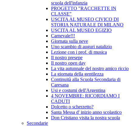
scuola dell'infanzia
PROGETTO "RACCHETTE IN
CLASSE"
USCITA AL MUSEO CIVICO DI
STORIA NATURALE DI MILANO
USCITA AL MUSEO EGIZIO
Carnevale!!!
Giornata sulla neve
Uno scambio di auguri natalizio
Lezione con i prof. di musica
Il nostro presepe
Il nostro open day
La vita autunnale del nostro amico riccio
La giornata della gentilezza
Continuità alla Scuola Secondaria di
Caresana
Usi e costumi dell'Argentina
4 NOVEMBRE: RICORDIAMO I
CADUTI
Dolcetto o scherzetto?
Santa Messa d' inizio anno scolastico
Don Cristiano visita la nostra scuola
Secondarie