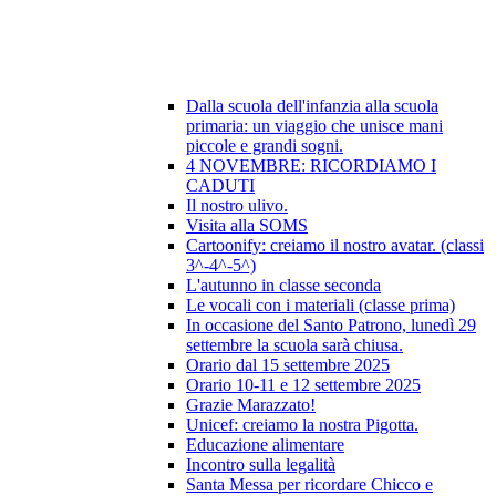
Dalla scuola dell'infanzia alla scuola
primaria: un viaggio che unisce mani
piccole e grandi sogni.
4 NOVEMBRE: RICORDIAMO I
CADUTI
Il nostro ulivo.
Visita alla SOMS
Cartoonify: creiamo il nostro avatar. (classi
3^-4^-5^)
L'autunno in classe seconda
Le vocali con i materiali (classe prima)
In occasione del Santo Patrono, lunedì 29
settembre la scuola sarà chiusa.
Orario dal 15 settembre 2025
Orario 10-11 e 12 settembre 2025
Grazie Marazzato!
Unicef: creiamo la nostra Pigotta.
Educazione alimentare
Incontro sulla legalità
Santa Messa per ricordare Chicco e