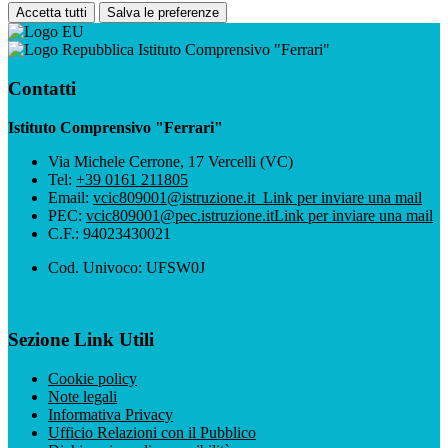
Accetta tutti
Salva le preferenze
Istituto Comprensivo "Ferrari"
Contatti
Istituto Comprensivo "Ferrari"
Via Michele Cerrone, 17 Vercelli (VC)
Tel:
+39 0161 211805
Email:
vcic809001@istruzione.it
Link per inviare una mail
PEC:
vcic809001@pec.istruzione.it
Link per inviare una mail
C.F.: 94023430021
Cod. Univoco: UFSW0J
Sezione Link Utili
Cookie policy
Note legali
Informativa Privacy
Ufficio Relazioni con il Pubblico