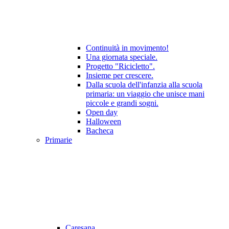
Continuità in movimento!
Una giornata speciale.
Progetto "Ricicletto".
Insieme per crescere.
Dalla scuola dell'infanzia alla scuola
primaria: un viaggio che unisce mani
piccole e grandi sogni.
Open day
Halloween
Bacheca
Primarie
Caresana