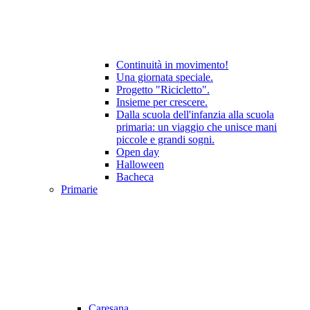
Continuità in movimento!
Una giornata speciale.
Progetto "Ricicletto".
Insieme per crescere.
Dalla scuola dell'infanzia alla scuola
primaria: un viaggio che unisce mani
piccole e grandi sogni.
Open day
Halloween
Bacheca
Primarie
Caresana