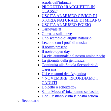
scuola dell'infanzia
PROGETTO "RACCHETTE IN
CLASSE"
USCITA AL MUSEO CIVICO DI
STORIA NATURALE DI MILANO
USCITA AL MUSEO EGIZIO
Carnevale!!!
Giornata sulla neve
Uno scambio di auguri natalizio
Lezione con i prof. di musica
Il nostro presepe
Il nostro open day
La vita autunnale del nostro amico riccio
La giornata della gentilezza
Continuità alla Scuola Secondaria di
Caresana
Usi e costumi dell'Argentina
4 NOVEMBRE: RICORDIAMO I
CADUTI
Dolcetto o scherzetto?
Santa Messa d' inizio anno scolastico
Don Cristiano visita la nostra scuola
Secondarie