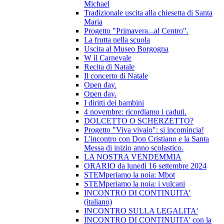
Michael
Tradizionale uscita alla chiesetta di Santa
Maria
Progetto "Primavera...al Centro".
La frutta nella scuola
Uscita al Museo Borgogna
W il Carnevale
Recita di Natale
Il concerto di Natale
Open day.
Open day.
I diritti dei bambini
4 novembre: ricordiamo i caduti.
DOLCETTO O SCHERZETTO?
Progetto "Viva vivaio": si incomincia!
L'incontro con Don Cristiano e la Santa
Messa di inizio anno scolastico.
LA NOSTRA VENDEMMIA
ORARIO da lunedì 16 settembre 2024
STEMperiamo la noia: Mbot
STEMperiamo la noia: i vulcani
INCONTRO DI CONTINUITA'
(italiano)
INCONTRO SULLA LEGALITA'
INCONTRO DI CONTINUITA' con la