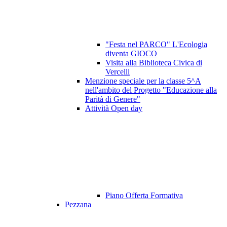
"Festa nel PARCO" L'Ecologia
diventa GIOCO
Visita alla Biblioteca Civica di
Vercelli
Menzione speciale per la classe 5^A
nell'ambito del Progetto "Educazione alla
Parità di Genere"
Attività Open day
Piano Offerta Formativa
Pezzana