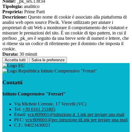
Nome:
_pk_ses.1.8f34
Tipologia:
analitico
Proprieta:
Prime Parti
Descrizione:
Questo nome di cookie è associato alla piattaforma di
analisi web open source Piwik. Viene utilizzato per aiutare i
proprietari di siti Web a monitorare il comportamento dei visitatori e
misurare le prestazioni del sito. È un cookie di tipo pattern, in cui il
prefisso _pk_ses è seguito da una breve serie di numeri e lettere, che
si ritiene sia un codice di riferimento per il dominio che imposta il
cookie.
Durata:
30 minuti
Accetta tutti
Salva le preferenze
Istituto Comprensivo "Ferrari"
Contatti
Istituto Comprensivo "Ferrari"
Via Michele Cerrone, 17 Vercelli (VC)
Tel:
+39 0161 211805
Email:
vcic809001@istruzione.it
Link per inviare una mail
PEC:
vcic809001@pec.istruzione.it
Link per inviare una mail
C.F.: 94023430021