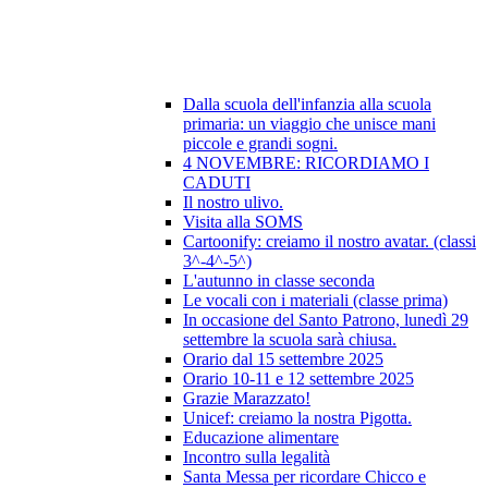
Dalla scuola dell'infanzia alla scuola
primaria: un viaggio che unisce mani
piccole e grandi sogni.
4 NOVEMBRE: RICORDIAMO I
CADUTI
Il nostro ulivo.
Visita alla SOMS
Cartoonify: creiamo il nostro avatar. (classi
3^-4^-5^)
L'autunno in classe seconda
Le vocali con i materiali (classe prima)
In occasione del Santo Patrono, lunedì 29
settembre la scuola sarà chiusa.
Orario dal 15 settembre 2025
Orario 10-11 e 12 settembre 2025
Grazie Marazzato!
Unicef: creiamo la nostra Pigotta.
Educazione alimentare
Incontro sulla legalità
Santa Messa per ricordare Chicco e