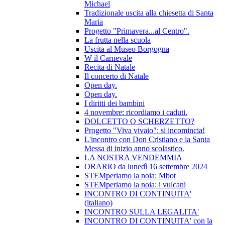
Michael
Tradizionale uscita alla chiesetta di Santa
Maria
Progetto "Primavera...al Centro".
La frutta nella scuola
Uscita al Museo Borgogna
W il Carnevale
Recita di Natale
Il concerto di Natale
Open day.
Open day.
I diritti dei bambini
4 novembre: ricordiamo i caduti.
DOLCETTO O SCHERZETTO?
Progetto "Viva vivaio": si incomincia!
L'incontro con Don Cristiano e la Santa
Messa di inizio anno scolastico.
LA NOSTRA VENDEMMIA
ORARIO da lunedì 16 settembre 2024
STEMperiamo la noia: Mbot
STEMperiamo la noia: i vulcani
INCONTRO DI CONTINUITA'
(italiano)
INCONTRO SULLA LEGALITA'
INCONTRO DI CONTINUITA' con la