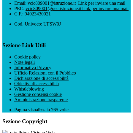
Email:
vcic809001@istruzione.it
Link per inviare una mail
PEC:
vcic809001@pec.istruzione.it
Link per inviare una mail
C.F.: 94023430021
Cod. Univoco: UFSW0J
Sezione Link Utili
Cookie policy
Note legali
Informativa Privacy
Ufficio Relazioni con il Pubblico
Dichiarazione di accessibilità
Obiettivi di accessibilità
Whistleblowing
Gestione consensi cookie
Amministrazione trasparente
Pagina visualizzata
765
volte
Sezione Copyright