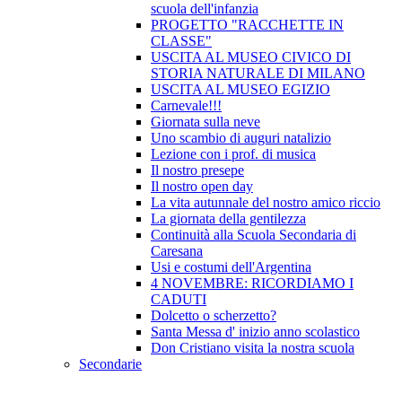
scuola dell'infanzia
PROGETTO "RACCHETTE IN
CLASSE"
USCITA AL MUSEO CIVICO DI
STORIA NATURALE DI MILANO
USCITA AL MUSEO EGIZIO
Carnevale!!!
Giornata sulla neve
Uno scambio di auguri natalizio
Lezione con i prof. di musica
Il nostro presepe
Il nostro open day
La vita autunnale del nostro amico riccio
La giornata della gentilezza
Continuità alla Scuola Secondaria di
Caresana
Usi e costumi dell'Argentina
4 NOVEMBRE: RICORDIAMO I
CADUTI
Dolcetto o scherzetto?
Santa Messa d' inizio anno scolastico
Don Cristiano visita la nostra scuola
Secondarie