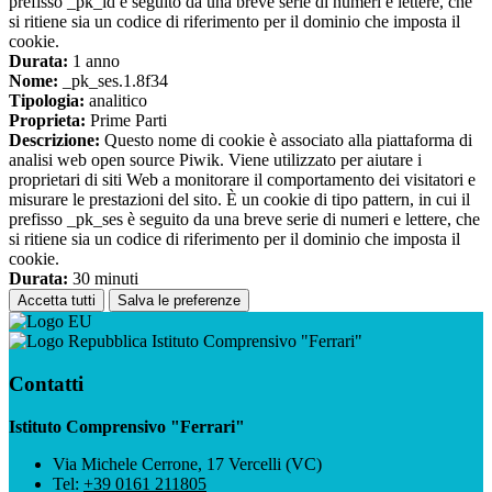
prefisso _pk_id è seguito da una breve serie di numeri e lettere, che
si ritiene sia un codice di riferimento per il dominio che imposta il
cookie.
Durata:
1 anno
Nome:
_pk_ses.1.8f34
Tipologia:
analitico
Proprieta:
Prime Parti
Descrizione:
Questo nome di cookie è associato alla piattaforma di
analisi web open source Piwik. Viene utilizzato per aiutare i
proprietari di siti Web a monitorare il comportamento dei visitatori e
misurare le prestazioni del sito. È un cookie di tipo pattern, in cui il
prefisso _pk_ses è seguito da una breve serie di numeri e lettere, che
si ritiene sia un codice di riferimento per il dominio che imposta il
cookie.
Durata:
30 minuti
Accetta tutti
Salva le preferenze
Istituto Comprensivo "Ferrari"
Contatti
Istituto Comprensivo "Ferrari"
Via Michele Cerrone, 17 Vercelli (VC)
Tel:
+39 0161 211805