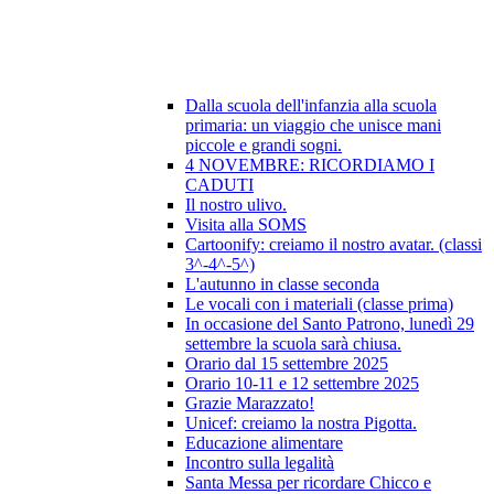
Dalla scuola dell'infanzia alla scuola
primaria: un viaggio che unisce mani
piccole e grandi sogni.
4 NOVEMBRE: RICORDIAMO I
CADUTI
Il nostro ulivo.
Visita alla SOMS
Cartoonify: creiamo il nostro avatar. (classi
3^-4^-5^)
L'autunno in classe seconda
Le vocali con i materiali (classe prima)
In occasione del Santo Patrono, lunedì 29
settembre la scuola sarà chiusa.
Orario dal 15 settembre 2025
Orario 10-11 e 12 settembre 2025
Grazie Marazzato!
Unicef: creiamo la nostra Pigotta.
Educazione alimentare
Incontro sulla legalità
Santa Messa per ricordare Chicco e