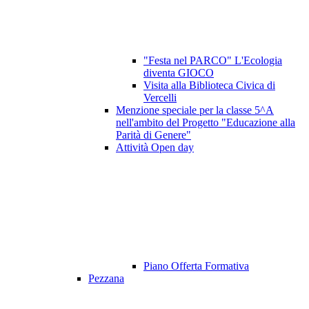
"Festa nel PARCO" L'Ecologia
diventa GIOCO
Visita alla Biblioteca Civica di
Vercelli
Menzione speciale per la classe 5^A
nell'ambito del Progetto "Educazione alla
Parità di Genere"
Attività Open day
Piano Offerta Formativa
Pezzana