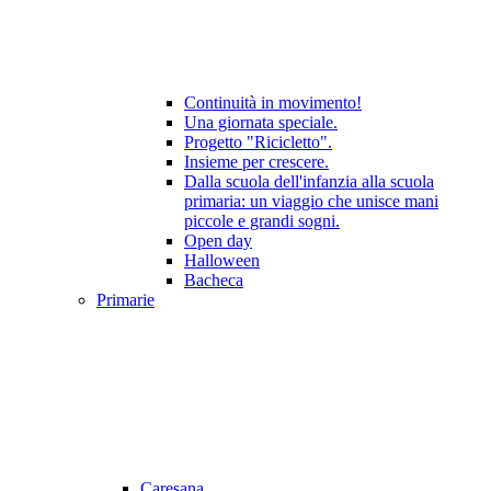
Continuità in movimento!
Una giornata speciale.
Progetto "Ricicletto".
Insieme per crescere.
Dalla scuola dell'infanzia alla scuola
primaria: un viaggio che unisce mani
piccole e grandi sogni.
Open day
Halloween
Bacheca
Primarie
Caresana