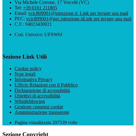
Via Michele Cerrone, 17 Vercelli (VC)
Tel:
+39 0161 211805
Email:
vcic809001@istruzione.it
Link per inviare una mail
PEC:
vcic809001@pec.istruzione.it
Link per inviare una mail
C.F.: 94023430021
Cod. Univoco: UFSW0J
Sezione Link Utili
Cookie policy
Note legali
Informativa Privacy
Ufficio Relazioni con il Pubblico
Dichiarazione di accessibilità
Obiettivi di accessibilità
Whistleblowing
Gestione consensi cookie
Amministrazione trasparente
Pagina visualizzata
207539
volte
Sezione Copyright