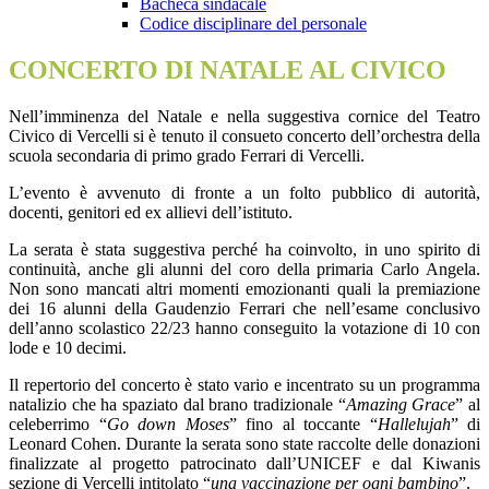
Bacheca sindacale
Codice disciplinare del personale
CONCERTO DI NATALE AL CIVICO
Nell’imminenza del Natale e nella suggestiva cornice del Teatro
Civico di Vercelli si è tenuto il consueto concerto dell’orchestra della
scuola secondaria di primo grado Ferrari di Vercelli.
L’evento è avvenuto di fronte a un folto pubblico di autorità,
docenti, genitori ed ex allievi dell’istituto.
La serata è stata suggestiva perché ha coinvolto, in uno spirito di
continuità, anche gli alunni del coro della primaria Carlo Angela.
Non sono mancati altri momenti emozionanti quali la premiazione
dei 16 alunni della Gaudenzio Ferrari che nell’esame conclusivo
dell’anno scolastico 22/23 hanno conseguito la votazione di 10 con
lode e 10 decimi.
Il repertorio del concerto è stato vario e incentrato su un programma
natalizio che ha spaziato dal brano tradizionale “
Amazing Grace
” al
celeberrimo “
Go down Moses
” fino al toccante “
Hallelujah
” di
Leonard Cohen. Durante la serata sono state raccolte delle donazioni
finalizzate al progetto patrocinato dall’UNICEF e dal Kiwanis
sezione di Vercelli intitolato “
una vaccinazione per ogni bambino
”.