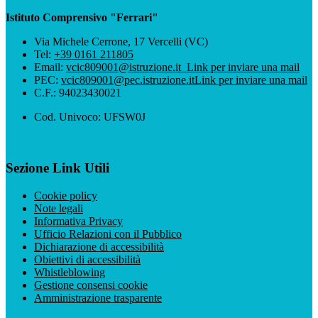
Istituto Comprensivo "Ferrari"
Via Michele Cerrone, 17 Vercelli (VC)
Tel:
+39 0161 211805
Email:
vcic809001@istruzione.it
Link per inviare una mail
PEC:
vcic809001@pec.istruzione.it
Link per inviare una mail
C.F.: 94023430021
Cod. Univoco: UFSW0J
Sezione Link Utili
Cookie policy
Note legali
Informativa Privacy
Ufficio Relazioni con il Pubblico
Dichiarazione di accessibilità
Obiettivi di accessibilità
Whistleblowing
Gestione consensi cookie
Amministrazione trasparente