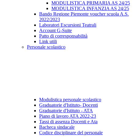
MODULISTICA PRIMARIA AS 24/25
MODULISTICA INFANZIA AS 24/25
Bando Regione Piemonte voucher scuola A.S.
2022/2023
Laboratori Escursioni Teatrali
Account G-Suite
Patto di corresponsabilità
Link utili
Personale scolastico
Modulistica personale scolastico
Graduatorie d'Istituto- Docenti
Graduatorie d'Istituto - ATA
Piano di lavoro ATA 2022-23
Tassi di assenza Docenti e Ata
Bacheca sindacale
Codice disciplinare del personale