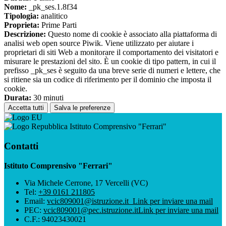
Nome:
_pk_ses.1.8f34
Tipologia:
analitico
Proprieta:
Prime Parti
Descrizione:
Questo nome di cookie è associato alla piattaforma di
analisi web open source Piwik. Viene utilizzato per aiutare i
proprietari di siti Web a monitorare il comportamento dei visitatori e
misurare le prestazioni del sito. È un cookie di tipo pattern, in cui il
prefisso _pk_ses è seguito da una breve serie di numeri e lettere, che
si ritiene sia un codice di riferimento per il dominio che imposta il
cookie.
Durata:
30 minuti
Accetta tutti
Salva le preferenze
Istituto Comprensivo "Ferrari"
Contatti
Istituto Comprensivo "Ferrari"
Via Michele Cerrone, 17 Vercelli (VC)
Tel:
+39 0161 211805
Email:
vcic809001@istruzione.it
Link per inviare una mail
PEC:
vcic809001@pec.istruzione.it
Link per inviare una mail
C.F.: 94023430021