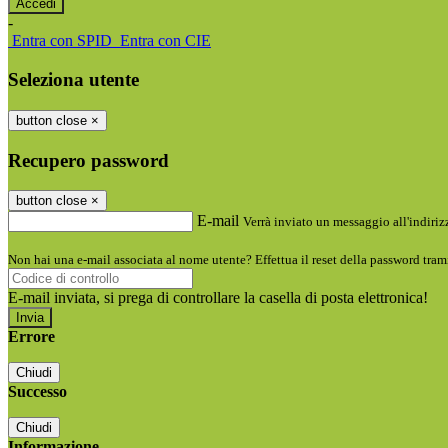
-
Entra con SPID
Entra con CIE
Seleziona utente
button close
×
Recupero password
button close
×
E-mail
Verrà inviato un messaggio all'indirizz
Non hai una e-mail associata al nome utente? Effettua il reset della password tram
E-mail inviata, si prega di controllare la casella di posta elettronica!
Errore
Chiudi
Successo
Chiudi
Informazione