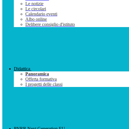
Le notizie
Le circolari
Calendario eventi
Albo online
Delibere consiglio d'istituto
Didattica
Panoramica
Offerta formativa
I progetti delle classi
PNRR Next Generation EU