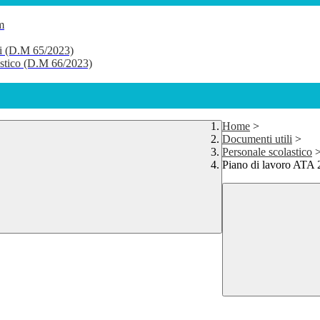
m
li (D.M 65/2023)
lastico (D.M 66/2023)
Home
>
Documenti utili
>
Personale scolastico
Piano di lavoro ATA