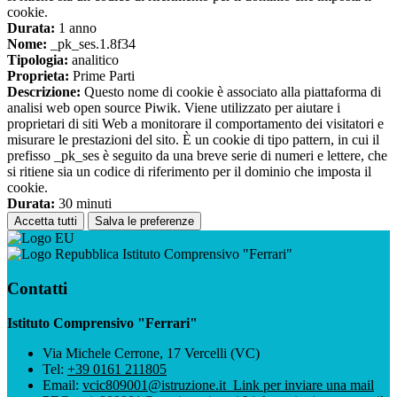
cookie.
Durata:
1 anno
Nome:
_pk_ses.1.8f34
Tipologia:
analitico
Proprieta:
Prime Parti
Descrizione:
Questo nome di cookie è associato alla piattaforma di
analisi web open source Piwik. Viene utilizzato per aiutare i
proprietari di siti Web a monitorare il comportamento dei visitatori e
misurare le prestazioni del sito. È un cookie di tipo pattern, in cui il
prefisso _pk_ses è seguito da una breve serie di numeri e lettere, che
si ritiene sia un codice di riferimento per il dominio che imposta il
cookie.
Durata:
30 minuti
Accetta tutti
Salva le preferenze
Istituto Comprensivo "Ferrari"
Contatti
Istituto Comprensivo "Ferrari"
Via Michele Cerrone, 17 Vercelli (VC)
Tel:
+39 0161 211805
Email:
vcic809001@istruzione.it
Link per inviare una mail