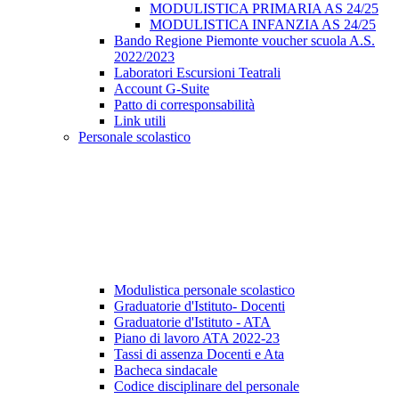
MODULISTICA PRIMARIA AS 24/25
MODULISTICA INFANZIA AS 24/25
Bando Regione Piemonte voucher scuola A.S.
2022/2023
Laboratori Escursioni Teatrali
Account G-Suite
Patto di corresponsabilità
Link utili
Personale scolastico
Modulistica personale scolastico
Graduatorie d'Istituto- Docenti
Graduatorie d'Istituto - ATA
Piano di lavoro ATA 2022-23
Tassi di assenza Docenti e Ata
Bacheca sindacale
Codice disciplinare del personale