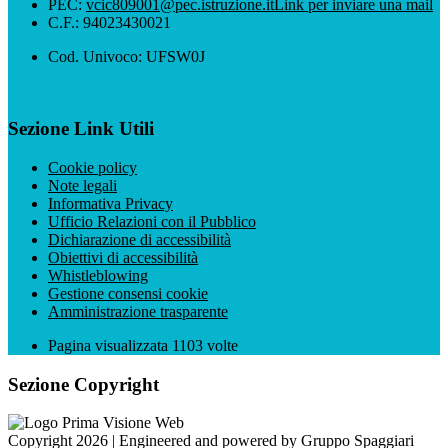
PEC:
vcic809001@pec.istruzione.it
Link per inviare una mail
C.F.: 94023430021
Cod. Univoco: UFSW0J
Sezione Link Utili
Cookie policy
Note legali
Informativa Privacy
Ufficio Relazioni con il Pubblico
Dichiarazione di accessibilità
Obiettivi di accessibilità
Whistleblowing
Gestione consensi cookie
Amministrazione trasparente
Pagina visualizzata
1103
volte
Sezione Copyright
Copyright 2026 | Engineered and powered by Gruppo Spaggiari