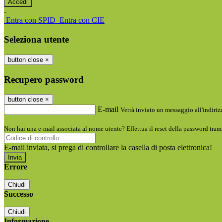
-
Entra con SPID
Entra con CIE
Seleziona utente
button close
×
Recupero password
button close
×
E-mail
Verrà inviato un messaggio all'indirizz
Non hai una e-mail associata al nome utente? Effettua il reset della password tram
E-mail inviata, si prega di controllare la casella di posta elettronica!
Errore
Chiudi
Successo
Chiudi
Informazione