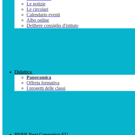
Le notizie
Le circolari
Calendario eventi
Albo online
Delibere consiglio d'istituto
Didattica
Panoramica
Offerta formativa
I progetti delle classi
PNRR Next Generation EU