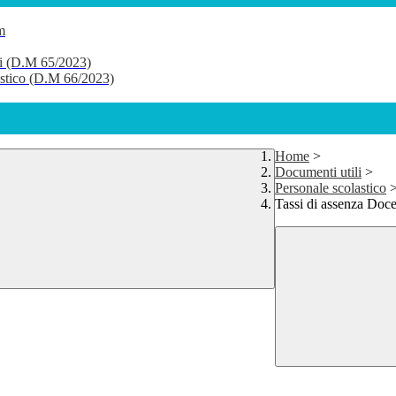
m
li (D.M 65/2023)
lastico (D.M 66/2023)
Home
>
Documenti utili
>
Personale scolastico
Tassi di assenza Doce