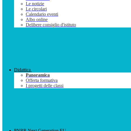
Le notizie
Le circolari
Calendario eventi
Albo online
Delibere consiglio d'istituto
Didattica
Panoramica
Offerta formativa
I progetti delle classi
PNRR Next Generation EU