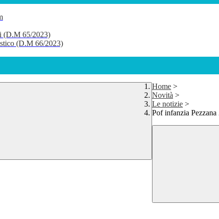
m
li (D.M 65/2023)
lastico (D.M 66/2023)
Home
>
Novità
>
Le notizie
>
Pof infanzia Pezzana